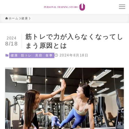
ホーム
健康
筋トレで力が入らなくなってし
2024
8/18
まう原因とは
2024年8月18日
健康
筋トレ
美容
食事