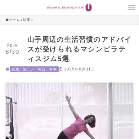
ホーム
健康
山手周辺の生活習慣のアドバイ
2025
スが受けられるマシンピラテ
8/30
ィスジム5選
2025年8月31日
健康
筋トレ
美容
食事