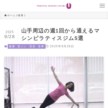
ホーム
健康
山手周辺の週1回から通えるマ
2025
9/28
シンピラティスジム5選
2025年9月28日
健康
筋トレ
美容
食事