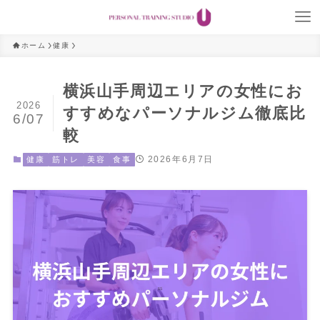
ホーム
健康
横浜山手周辺エリアの女性にお
2026
すすめなパーソナルジム徹底比
6/07
較
2026年6月7日
健康
筋トレ
美容
食事